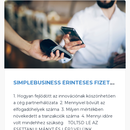
SIMPLEBUSINESS ÉRINTÉSES FIZETÉSI MEGOLDÁS
1. Hogyan fejlődött az innovációnak köszönhetően
a cég partnerhálózata ‍ ‍2. Mennyivel bővült az
elfogadóhelyek száma ‍ ‍3. Milyen mértékben
növekedett a tranzakciók száma ‍ 4. Mennyi időre
volt mindehhez szükség ‍ TÖLTSD LE AZ
ESETTANULMÁNYT ÉS LÉPJ VELÜNK