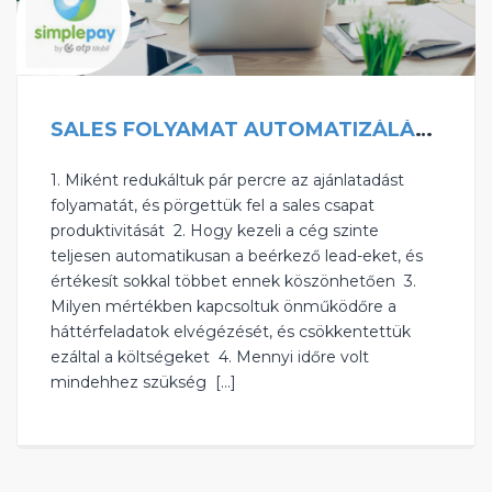
SALES FOLYAMAT AUTOMATIZÁLÁS ÉS CRM BEVEZETÉS
1. Miként redukáltuk pár percre az ajánlatadást
folyamatát, és pörgettük fel a sales csapat
produktivitását ‍ ‍2. Hogy kezeli a cég szinte
teljesen automatikusan a beérkező lead-eket, és
értékesít sokkal többet ennek köszönhetően ‍ ‍3.
Milyen mértékben kapcsoltuk önműködőre a
háttérfeladatok elvégézését, és csökkentettük
ezáltal a költségeket ‍ 4. Mennyi időre volt
mindehhez szükség ‍ […]