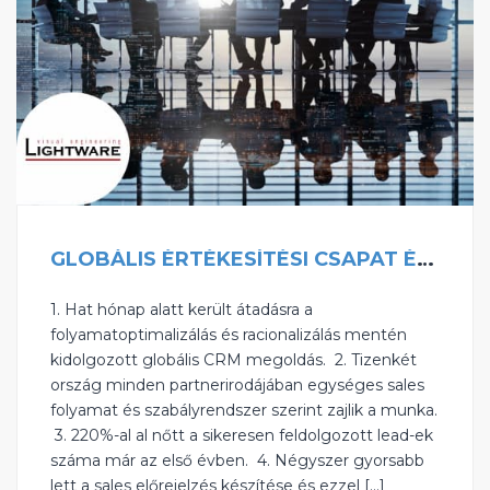
GLOBÁLIS ÉRTÉKESÍTÉSI CSAPAT ÉS PIPELINE MENEDZSMENT
1. Hat hónap alatt került átadásra a
folyamatoptimalizálás és racionalizálás mentén
kidolgozott globális CRM megoldás. ‍ ‍2. Tizenkét
ország minden partnerirodájában egységes sales
folyamat és szabályrendszer szerint zajlik a munka.
‍ ‍3. 220%-al al nőtt a sikeresen feldolgozott lead-ek
száma már az első évben. ‍ ‍4. Négyszer gyorsabb
lett a sales előrejelzés készítése és ezzel […]