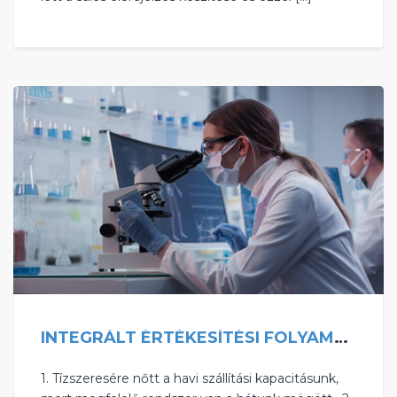
INTEGRÁLT ÉRTÉKESÍTÉSI FOLYAMAT-AUTOMATIZÁLÁS A RENDELÉSTŐL A SZÁMLÁZÁSIG
1. Tízszeresére nőtt a havi szállítási kapacitásunk,