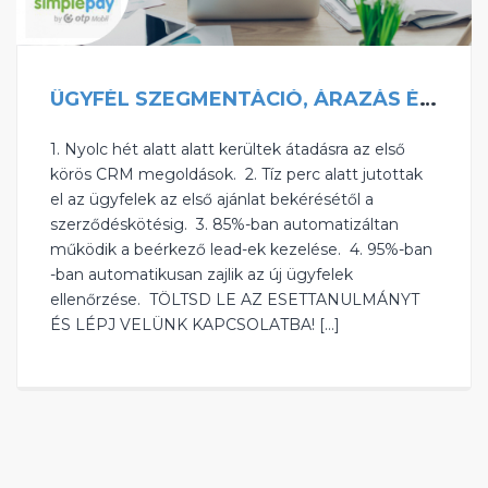
ÜGYFÉL SZEGMENTÁCIÓ, ÁRAZÁS ÉS AJÁNLATADÁS AUTOMATIZÁLÁSA
‍1. Nyolc hét alatt alatt kerültek átadásra az első
körös CRM megoldások. ‍ 2. Tíz perc alatt jutottak
el az ügyfelek az első ajánlat bekérésétől a
szerződéskötésig. ‍ 3. 85%-ban automatizáltan
működik a beérkező lead-ek kezelése. ‍ 4. 95%-ban
-ban automatikusan zajlik az új ügyfelek
ellenőrzése. ‍ TÖLTSD LE AZ ESETTANULMÁNYT
ÉS LÉPJ VELÜNK KAPCSOLATBA! […]