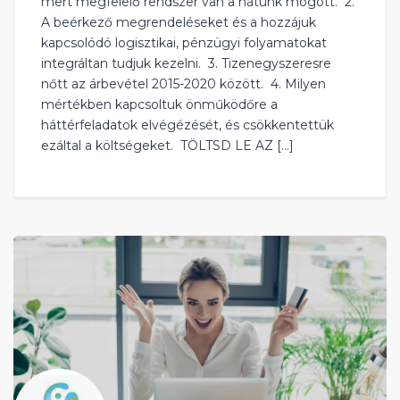
mert megfelelő rendszer van a hátunk mögött. ‍ ‍2.
A beérkező megrendeléseket és a hozzájuk
kapcsolódó logisztikai, pénzügyi folyamatokat
integráltan tudjuk kezelni. ‍ 3. Tizenegyszeresre
nőtt az árbevétel 2015-2020 között. ‍ 4. Milyen
mértékben kapcsoltuk önműködőre a
háttérfeladatok elvégézését, és csökkentettük
ezáltal a költségeket. ‍ TÖLTSD LE AZ […]