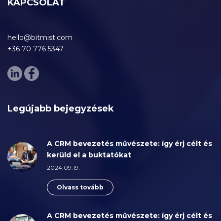
KAPCSOLAT
hello@bitmist.com
+36 70 776 5347
Legújabb bejegyzések
A CRM bevezetés művészete: így érj célt és
kerüld el a buktatókat
2024.09.19.
Olvass tovább
A CRM bevezetés művészete: így érj célt és