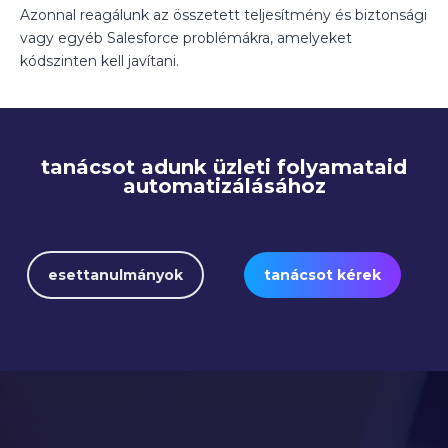
Azonnal reagálunk az összetett teljesítmény és biztonsági
vagy egyéb Salesforce problémákra, amelyeket
kódszinten kell javítani.
tanácsot adunk üzleti folyamataid
automatizálásához
esettanulmányok
tanácsot kérek