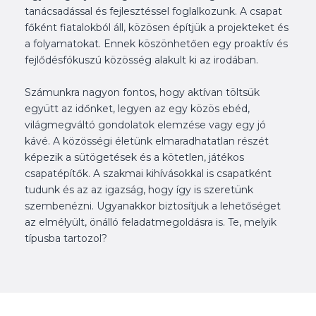
tanácsadással és fejlesztéssel foglalkozunk. A csapat
főként fiatalokból áll, közösen építjük a projekteket és
a folyamatokat. Ennek köszönhetően egy proaktív és
fejlődésfókuszú közösség alakult ki az irodában.
Számunkra nagyon fontos, hogy aktívan töltsük
együtt az időnket, legyen az egy közös ebéd,
világmegváltó gondolatok elemzése vagy egy jó
kávé. A közösségi életünk elmaradhatatlan részét
képezik a sütögetések és a kötetlen, játékos
csapatépítők. A szakmai kihívásokkal is csapatként
tudunk és az az igazság, hogy így is szeretünk
szembenézni. Ugyanakkor biztosítjuk a lehetőséget
az elmélyült, önálló feladatmegoldásra is. Te, melyik
típusba tartozol?