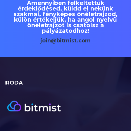
Amennyiben felkeltettük
érdeklődésed, küldd el nekünk
szakmai, fényképes önéletrajzod,
külön értékeljük, ha angol nyelvű
önéletrajzot is csatolsz a
pályázatodhoz!
join@bitmist.com
IRODA