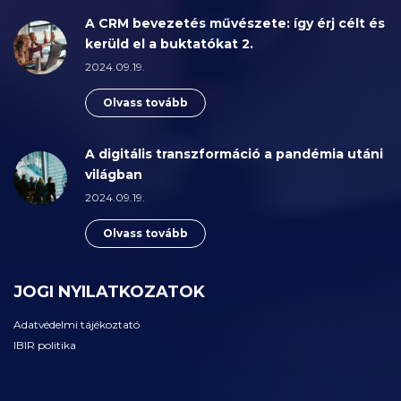
A CRM bevezetés művészete: így érj célt és
kerüld el a buktatókat 2.
2024.09.19.
Olvass tovább
A digitális transzformáció a pandémia utáni
világban
2024.09.19.
Olvass tovább
JOGI NYILATKOZATOK
Adatvédelmi tájékoztató
IBIR politika