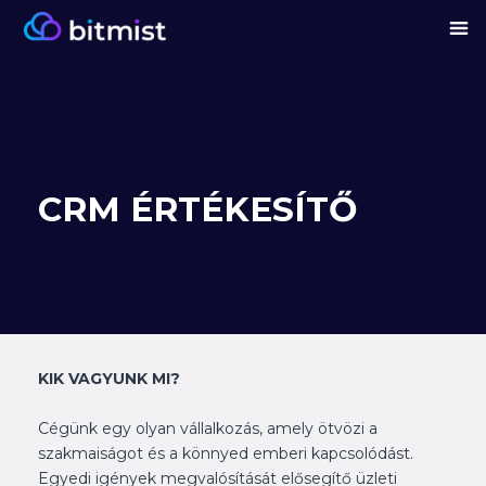
CRM ÉRTÉKESÍTŐ
KIK VAGYUNK MI?
Cégünk egy olyan vállalkozás, amely ötvözi a
szakmaiságot és a könnyed emberi kapcsolódást.
Egyedi igények megvalósítását elősegítő üzleti