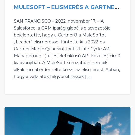
MULESOFT – ELISMERÉS A GARTNER-TŐL
SAN FRANCISCO – 2022. november 17. – A
Salesforce, a CRM iparág globális piacvezetője
bejelentette, hogy a Gartner® a MuleSoftot
„Leader” elismeréssel tüntette ki a 2022-es
Gartner Magic Quadrant for Full Life Cycle API
Management (Teljes életciklusú API-kezelés) című
kiadványban. A MuleSoft sorozatban hetedik
alkalommal érdemelte ki ezt az elismerést. Abban,
hogy a vállalatok felgyorsíthassák […]