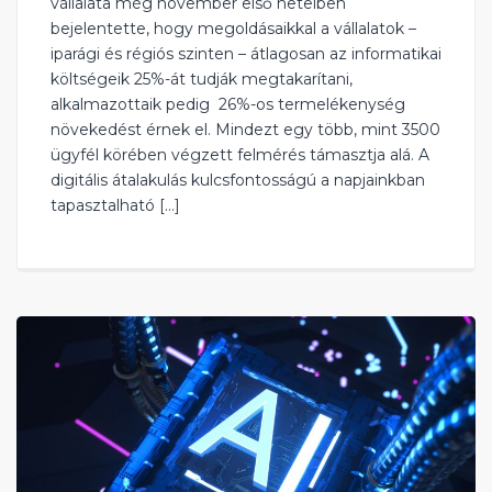
vállalata még november első heteiben
bejelentette, hogy megoldásaikkal a vállalatok –
iparági és régiós szinten – átlagosan az informatikai
költségeik 25%-át tudják megtakarítani,
alkalmazottaik pedig 26%-os termelékenység
növekedést érnek el. Mindezt egy több, mint 3500
ügyfél körében végzett felmérés támasztja alá. A
digitális átalakulás kulcsfontosságú a napjainkban
tapasztalható […]