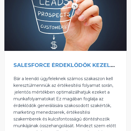
SALESFORCE ÉRDEKLŐDŐK KEZELÉSE: 5 MÓDSZER A MUNKAFOLYAMAT OPTIMALIZÁLÁSÁRA
Bár a leendő ügyfeleknek számos szakaszon kell
keresztülmenniük az értékesítési folyamat során,
jelentős mértékben optimalizálhatjuk ezeket a
munkafolyamatokat Ez magában foglalja az
érdeklődők generálására szakosodott szakértők,
marketing menedzserek, értékesítési
szakemberek és kulcsfontosságú döntéshozók
munkájának összehangolását. Mindezt szem előtt