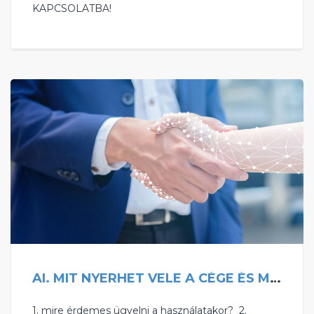
KAPCSOLATBA!
AI. MIT NYERHET VELE A CÉGE ÉS MIRE ÉRDEMES ÜGYELNI A HASZNÁLATAKOR?
1. mire érdemes ügyelni a használatakor? ‍ ‍2.