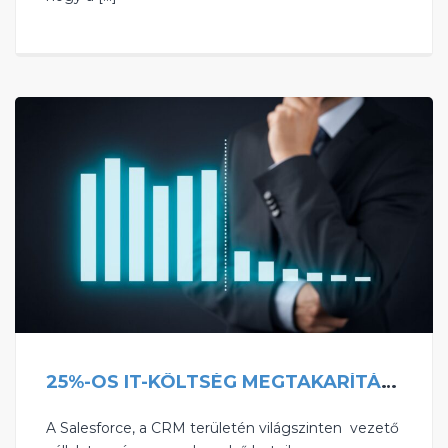
25%-OS IT-KÖLTSÉG MEGTAKARÍTÁS A SALESFORCE-AL
A Salesforce, a CRM területén világszinten vezető