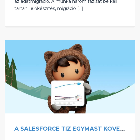
az adatmigráció. A munka három fázisát be kell
tartani: előkészítés, migráció […]
A SALESFORCE TÍZ EGYMÁST KÖVETŐ ÉVBEN IS A LEGJOBB CRM-SZOLGÁLTATÓKÉNT BIZONYÍTOTT