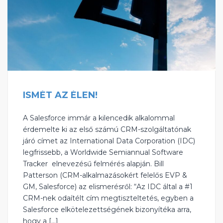
ISMÉT AZ ÉLEN!
A Salesforce immár a kilencedik alkalommal
érdemelte ki az első számú CRM-szolgáltatónak
járó címet az International Data Corporation (IDC)
legfrissebb, a Worldwide Semiannual Software
Tracker elnevezésű felmérés alapján. Bill
Patterson (CRM-alkalmazásokért felelős EVP &
GM, Salesforce) az elismerésről: “Az IDC által a #1
CRM-nek odaítélt cím megtiszteltetés, egyben a
Salesforce elkötelezettségének bizonyítéka arra,
hogy a […]