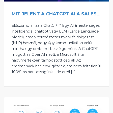
MIT JELENT A CHATGPT AI A SALESFORCE ÖKOSZISZTÉMA SZÁMÁRA?
Először is, mi az a ChatGPT? Egy AI (mesterséges
intelligencia) chatbot vagy LLM (Large Language
Model), amely természetes nyelvi feldolgozást
(NLP) használ, hogy úgy kommunikáljon velünk,
mintha egy emberrel beszélgetnénk. A ChatGPT
mögött az OpenAI nevű, a Microsoft által
nagymértékben támogatott cég áll. Az
eredmények bár lenyűgözőek, ám nem feltétlenül
100%-os pontosságúak – de erről […]