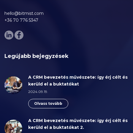
hello@bitmist.com
+36 70 776 5347
Legújabb bejegyzések
A CRM bevezetés művészete: így érj célt és
kerüld el a buktatókat
2024.09.19.
Olvass tovább
A CRM bevezetés művészete: így érj célt és
kerüld el a buktatókat 2.