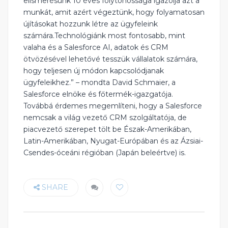
elismerésünk 10 éves folytonossága igazolja azt a
munkát, amit azért végeztünk, hogy folyamatosan
újításokat hozzunk létre az ügyfeleink
számára.Technológiánk most fontosabb, mint
valaha és a Salesforce AI, adatok és CRM
ötvözésével lehetővé tesszük vállalatok számára,
hogy teljesen új módon kapcsolódjanak
ügyfeleikhez.” – mondta David Schmaier, a
Salesforce elnöke és főtermék-igazgatója.
Továbbá érdemes megemlíteni, hogy a Salesforce
nemcsak a világ vezető CRM szolgáltatója, de
piacvezető szerepet tölt be Észak-Amerikában,
Latin-Amerikában, Nyugat-Európában és az Ázsiai-
Csendes-óceáni régióban (Japán beleértve) is.
SHARE