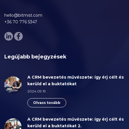
hello@bitmist.com
+36 70 776 5347
Legújabb bejegyzések
A CRM bevezetés művészete: így érj célt és
kerüld el a buktatókat
2024.09.19.
Olvass tovább
A CRM bevezetés művészete: így érj célt és
kerüld el a buktatókat 2.