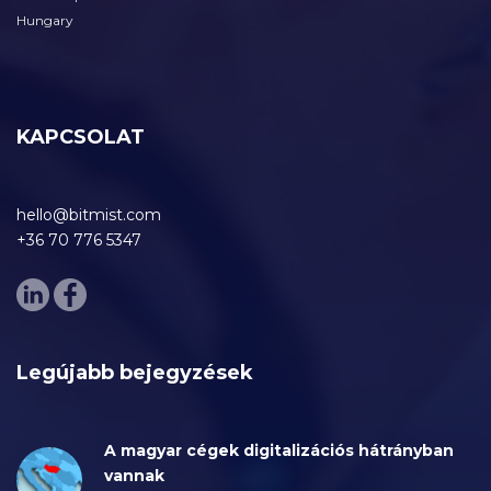
Hungary
KAPCSOLAT
hello@bitmist.com
+36 70 776 5347
Legújabb bejegyzések
A magyar cégek digitalizációs hátrányban
vannak