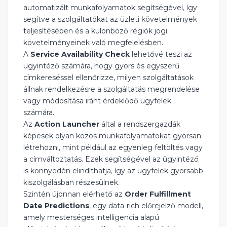
automatizált munkafolyamatok segítségével, így
segítve a szolgáltatókat az üzleti követelmények
teljesítésében és a különböző régiók jogi
követelményeinek való megfelelésben.
A
Service Availability Check
lehetővé teszi az
ügyintéző számára, hogy gyors és egyszerű
címkereséssel ellenőrizze, milyen szolgáltatások
állnak rendelkezésre a szolgáltatás megrendelése
vagy módosítása iránt érdeklődő ügyfelek
számára.
Az
Action Launcher
által a rendszergazdák
képesek olyan közös munkafolyamatokat gyorsan
létrehozni, mint például az egyenleg feltöltés vagy
a címváltoztatás. Ezek segítségével az ügyintéző
is könnyedén elindíthatja, így az ügyfelek gyorsabb
kiszolgálásban részesülnek.
Szintén újonnan elérhető az
Order Fulfillment
Date Predictions
, egy data-rich előrejelző modell,
amely mesterséges intelligencia alapú