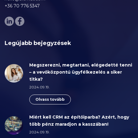
+36 70 776 5347
Legújabb bejegyzések
Megszerezni, megtartani, elégedetté tenni
– a vevőközpontú ügyfélkezelés a siker
titka?
2024.09.19.
Olvass tovább
Miért kell CRM az építőiparba? Azért, hogy
több pénz maradjon a kasszában!
2024.09.19.