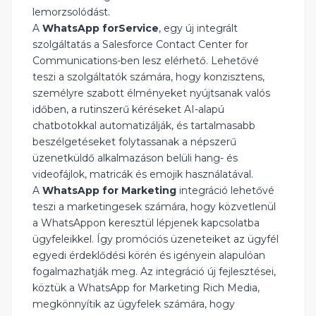
lemorzsolódást.
A
WhatsApp forService
, egy új integrált
szolgáltatás a Salesforce Contact Center for
Communications-ben lesz elérhető. Lehetővé
teszi a szolgáltatók számára, hogy konzisztens,
személyre szabott élményeket nyújtsanak valós
időben, a rutinszerű kéréseket AI-alapú
chatbotokkal automatizálják, és tartalmasabb
beszélgetéseket folytassanak a népszerű
üzenetküldő alkalmazáson belüli hang- és
videofájlok, matricák és emojik használatával.
A
WhatsApp for Marketing
integráció lehetővé
teszi a marketingesek számára, hogy közvetlenül
a WhatsAppon keresztül lépjenek kapcsolatba
ügyfeleikkel. Így promóciós üzeneteiket az ügyfél
egyedi érdeklődési körén és igényein alapulóan
fogalmazhatják meg. Az integráció új fejlesztései,
köztük a WhatsApp for Marketing Rich Media,
megkönnyítik az ügyfelek számára, hogy