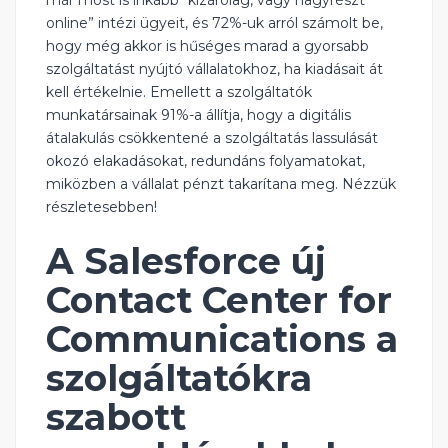
már most is inkább “kizárólag, vagy nagyrészt
online” intézi ügyeit, és 72%-uk arról számolt be,
hogy még akkor is hűséges marad a gyorsabb
szolgáltatást nyújtó vállalatokhoz, ha kiadásait át
kell értékelnie. Emellett a szolgáltatók
munkatársainak 91%-a állítja, hogy a digitális
átalakulás csökkentené a szolgáltatás lassulását
okozó elakadásokat, redundáns folyamatokat,
miközben a vállalat pénzt takarítana meg. Nézzük
részletesebben!
A
Salesforce új
Contact Center for
Communications
a
szolgáltatókra
szabott