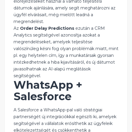
előrejelzéseket használ a várható teljesítési
dátumok ajánlására, amely segít meghatározni az
ügyfél elvárásait, még mielőtt leadná a
megrendelést.
Az
Order Delay Predictions
ezután a CRM
Analytics segítségével azonosítja azokat a
megrendeléseket, amelyek teljesítése
valószínűleg késni fog olyan problémák miatt, mint
pl. egy helytelen cím, így a munkatársak gyorsan
intézkedhetnek a hiba kijavításáról, és új dátumot
javasolhatnak az AI-alapú meglátások
segítségével.
WhatsApp +
Salesforce
A Salesforce a WhatsApp-pal való stratégiai
partnerségét új integrációkkal egészíti ki, amelyek
segítségével a vállalatok erősíthetik az ügyfeleik
elkötelezettségét és csökkenthetik a