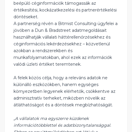
beépülő céginformációk támogassák az
értékesítési, kockázatkezelési és partnerértékelési
döntéseket.
A partnerség révén a Bitmist Consulting ügyfelei a
jövőben a Dun & Bradstreet adatmegoldásait
használhatják vállalati háttérellenőrzésekhez és
céginformációs lekérdezésekhez – közvetlenül
azokban a rendszerekben és
munkafolyamatokban, ahol ezek az információk
valódi üzleti értéket teremtenek.
A felek közös célja, hogy a releváns adatok ne
különálló eszközökben, hanem egységes
környezetben legyenek elérhetők, csökkentve az
adminisztratív terheket, miközben növelik az
átláthatóságot és a döntések megbízhatóságát.
„A vállalatok ma egyszerre küzdenek
információtöbblettel és adatbizonytalansággal.
Ebben az együttműködésben azt látjuk a