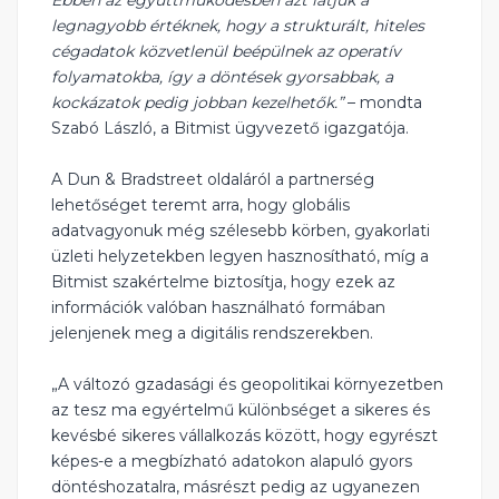
legnagyobb értéknek, hogy a strukturált, hiteles
cégadatok közvetlenül beépülnek az operatív
folyamatokba, így a döntések gyorsabbak, a
kockázatok pedig jobban kezelhetők.”
– mondta
Szabó László, a Bitmist ügyvezető igazgatója.
A Dun & Bradstreet oldaláról a partnerség
lehetőséget teremt arra, hogy globális
adatvagyonuk még szélesebb körben, gyakorlati
üzleti helyzetekben legyen hasznosítható, míg a
Bitmist szakértelme biztosítja, hogy ezek az
információk valóban használható formában
jelenjenek meg a digitális rendszerekben.
„A változó gzadasági és geopolitikai környezetben
az tesz ma egyértelmű különbséget a sikeres és
kevésbé sikeres vállalkozás között, hogy egyrészt
képes-e a megbízható adatokon alapuló gyors
döntéshozatalra, másrészt pedig az ugyanezen