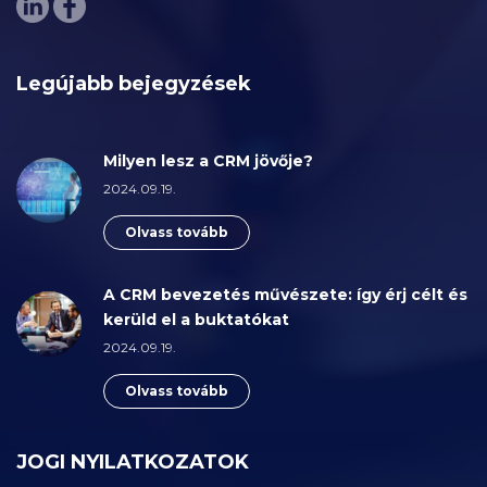
Legújabb bejegyzések
Milyen lesz a CRM jövője?
2024.09.19.
Olvass tovább
A CRM bevezetés művészete: így érj célt és
kerüld el a buktatókat
2024.09.19.
Olvass tovább
JOGI NYILATKOZATOK