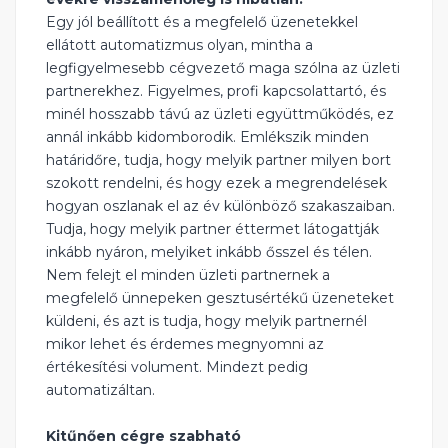
Egy jól beállított és a megfelelő üzenetekkel
ellátott automatizmus olyan, mintha a
legfigyelmesebb cégvezető maga szólna az üzleti
partnerekhez. Figyelmes, profi kapcsolattartó, és
minél hosszabb távú az üzleti együttműködés, ez
annál inkább kidomborodik. Emlékszik minden
határidőre, tudja, hogy melyik partner milyen bort
szokott rendelni, és hogy ezek a megrendelések
hogyan oszlanak el az év különböző szakaszaiban.
Tudja, hogy melyik partner éttermet látogattják
inkább nyáron, melyiket inkább ősszel és télen.
Nem felejt el minden üzleti partnernek a
megfelelő ünnepeken gesztusértékű üzeneteket
küldeni, és azt is tudja, hogy melyik partnernél
mikor lehet és érdemes megnyomni az
értékesítési volument. Mindezt pedig
automatizáltan.
Kitűnően cégre szabható