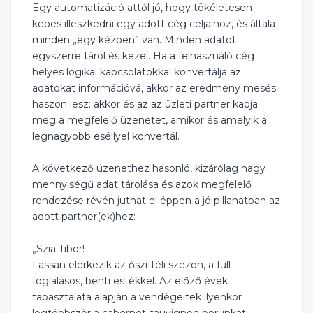
Egy automatizáció attól jó, hogy tökéletesen
képes illeszkedni egy adott cég céljaihoz, és általa
minden „egy kézben” van. Minden adatot
egyszerre tárol és kezel. Ha a felhasználó cég
helyes logikai kapcsolatokkal konvertálja az
adatokat információvá, akkor az eredmény mesés
haszon lesz: akkor és az az üzleti partner kapja
meg a megfelelő üzenetet, amikor és amelyik a
legnagyobb eséllyel konvertál.
A következő üzenethez hasonló, kizárólag nagy
mennyiségű adat tárolása és azok megfelelő
rendezése révén juthat el éppen a jó pillanatban az
adott partner(ek)hez:
„Szia Tibor!
Lassan elérkezik az őszi-téli szezon, a full
foglalásos, benti estékkel. Az előző évek
tapasztalata alapján a vendégeitek ilyenkor