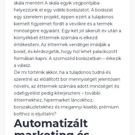
skála mentén! A skála egyik végpontjába
helyezzünk el egy vidéki borászatot. A borászat
egy szerelem projekt, éppen ezért a tulajdonos
kiemelt figyelmet fordít a vevőkre és a termék
minőségére egyaránt. Egy-két jól sikerült év után a
környékbeli éttermek számára is elkezd
értékesíteni. Az éttermek vendégei imádják a
borait, és kérdezgetik, hogy hol lehet palackozott
formában kapni. A szomszéd borászatban – érkezik
a válasz.
De mi történik akkor, ha a tulajdonos tudná és
szeretné az előállított bor mennyiségét jelentősen
növelni, az éttermek számára adott minőséget és
odafigyelést pedig kiterjeszteni – további
éttermekhez, hipermarket láncokhoz,
borszaküzletekhez és megannyi kisebb, prémium
bolthoz is eljuttatni?
Automatizált