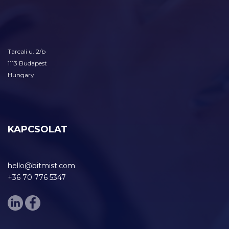
Tarcali u. 2/b
1113 Budapest
Hungary
KAPCSOLAT
hello@bitmist.com
+36 70 776 5347