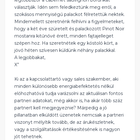
legtöbbször a cabernet sauvignon borunkat
választják. Idén sem feledkeztünk meg erről, a
szokásos mennyiségű palackot félretettük nektek.
Mindemellett szeretnénk felhívni a figyelmeteket,
hogy a két éve szüretelt és palackozott Pinot Noir
mostanra kitűnővé érett, minden fajtajelleget
szépen hoz. Ha szeretnétek egy kóstoló kört, a
jövő héten szívesen küldünk néhány palackkal.
A legjobbakat,
X”
Ki az a kapcsolattartó vagy sales szakember, aki
minden különösebb energiabefektetés nélkül
előhozhatóvá tudja varázsolni az aktuálisan fontos
partneri adatokat, még akkor is, ha akár több száz
partnert kell megjegyeznie? Márpedig a jó
pillanatban elküldött üzenetek nemcsak a partneri
viszonyt mélyítik tovább, de az árukészletnek,
vagy a szolgáltatások értékesítésének is nagyon
jót tehetnek.