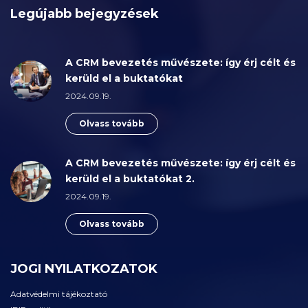
Legújabb bejegyzések
A CRM bevezetés művészete: így érj célt és
kerüld el a buktatókat
2024.09.19.
Olvass tovább
A CRM bevezetés művészete: így érj célt és
kerüld el a buktatókat 2.
2024.09.19.
Olvass tovább
JOGI NYILATKOZATOK
Adatvédelmi tájékoztató