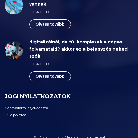
vannak
2024.09.19.
Olvass tovább
digitalizálnál, de túl komplexek a céges
folyamataid? akkor ez a bejegyzés neked
szól!
2024.09.19.
Olvass tovább
JOGI NYILATKOZATOK
Adatvédelmi tájékoztató
IBIR politika
© 2025 bitmist - Minden jog fenntartva!