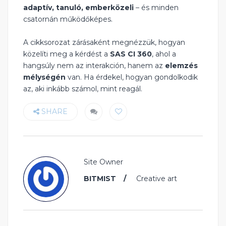
adaptív, tanuló, emberközeli
– és minden
csatornán működőképes.
A cikksorozat zárásaként megnézzük, hogyan
közelíti meg a kérdést a
SAS CI 360
, ahol a
hangsúly nem az interakción, hanem az
elemzés
mélységén
van. Ha érdekel, hogyan gondolkodik
az, aki inkább számol, mint reagál.
SHARE
Site Owner
BITMIST
Creative art