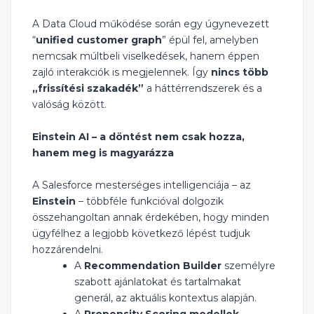
A Data Cloud működése során egy úgynevezett
“
unified customer graph
” épül fel, amelyben
nemcsak múltbeli viselkedések, hanem éppen
zajló interakciók is megjelennek. Így
nincs több
„frissítési szakadék”
a háttérrendszerek és a
valóság között.
Einstein AI – a döntést nem csak hozza,
hanem meg is magyarázza
A Salesforce mesterséges intelligenciája – az
Einstein
– többféle funkcióval dolgozik
összehangoltan annak érdekében, hogy minden
ügyfélhez a legjobb következő lépést tudjuk
hozzárendelni.
A
Recommendation Builder
személyre
szabott ajánlatokat és tartalmakat
generál, az aktuális kontextus alapján.
A
Propensity Scoring modellek