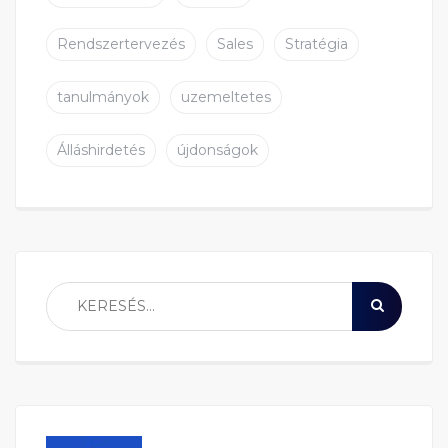
Rendszertervezés
Sales
Stratégia
tanulmányok
uzemeltetes
Álláshirdetés
újdonságok