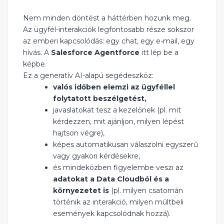
Nem minden döntést a háttérben hozunk meg.
Az ügyfél-interakciók legfontosabb része sokszor
az emberi kapcsolódás: egy chat, egy e-mail, egy
hívás. A
Salesforce Agentforce
itt lép be a
képbe.
Ez a generatív AI-alapú segédeszköz:
valós időben elemzi az ügyféllel
folytatott beszélgetést,
javaslatokat tesz a kezelőnek (pl. mit
kérdezzen, mit ajánljon, milyen lépést
hajtson végre),
képes automatikusan válaszolni egyszerű
vagy gyakori kérdésekre,
és mindeközben figyelembe veszi az
adatokat a Data Cloudból és a
környezetet is
(pl. milyen csatornán
történik az interakció, milyen múltbeli
események kapcsolódnak hozzá).