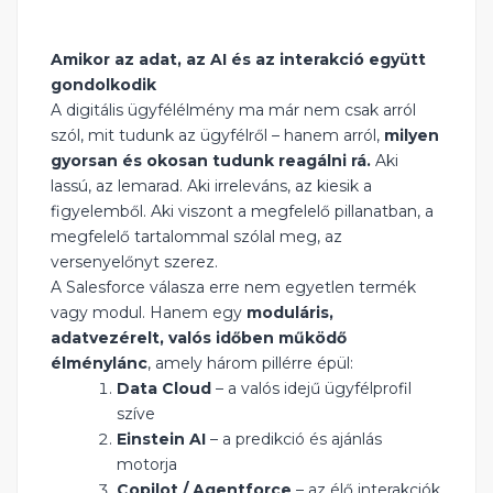
Amikor az adat, az AI és az interakció együtt
gondolkodik
A digitális ügyfélélmény ma már nem csak arról
szól, mit tudunk az ügyfélről – hanem arról,
milyen
gyorsan és okosan tudunk reagálni rá.
Aki
lassú, az lemarad. Aki irreleváns, az kiesik a
figyelemből. Aki viszont a megfelelő pillanatban, a
megfelelő tartalommal szólal meg, az
versenyelőnyt szerez.
A Salesforce válasza erre nem egyetlen termék
vagy modul. Hanem egy
moduláris,
adatvezérelt, valós időben működő
élménylánc
, amely három pillérre épül:
Data Cloud
– a valós idejű ügyfélprofil
szíve
Einstein AI
– a predikció és ajánlás
motorja
Copilot / Agentforce
– az élő interakciók