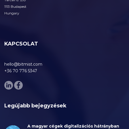
1113 Budapest
Hungary
KAPCSOLAT
hello@bitmist.com
+36 70 776 5347
Legújabb bejegyzések
A magyar cégek digitalizációs hátrányban