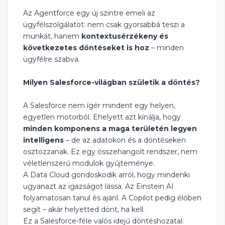
Az Agentforce egy új szintre emeli az
ügyfélszolgálatot: nem csak gyorsabbá teszi a
munkát, hanem
kontextusérzékeny és
következetes döntéseket is hoz
– minden
ügyfélre szabva.
Milyen Salesforce-világban születik a döntés?
A Salesforce nem ígér mindent egy helyen,
egyetlen motorból. Ehelyett azt kínálja, hogy
minden komponens a maga területén legyen
intelligens
– de az adatokon és a döntéseken
osztozzanak. Ez egy összehangolt rendszer, nem
véletlenszerű modulok gyűjteménye.
A Data Cloud gondoskodik arról, hogy mindenki
ugyanazt az igazságot lássa. Az Einstein AI
folyamatosan tanul és ajánl. A Copilot pedig élőben
segít – akár helyetted dönt, ha kell.
Ez a Salesforce-féle valós idejű döntéshozatal: