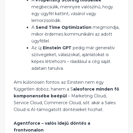
megbecsülik, mennyire valószínű, hogy
egy ügyfél kattint, vásárol vagy
lemorzsolódik.
A
Send Time Optimization
megmondja,
mikor érdemes kommunikálni az adott
ügyféllel.
Az új
Einstein GPT
pedig már generatív
szövegeket, válaszokat, ajánlatokat is
képes létrehozni – ráadásul a cég saját
adatain tanulva.
Ami különösen fontos: az Einstein nem egy
független doboz, hanem a S
alesforce minden fő
komponensébe beépül
– Marketing Cloud,
Service Cloud, Commerce Cloud, sőt: akár a Sales
Cloud is AI-támogatott döntéseket hozhat.
Agentforce – valós idejű döntés a
frontvonalon