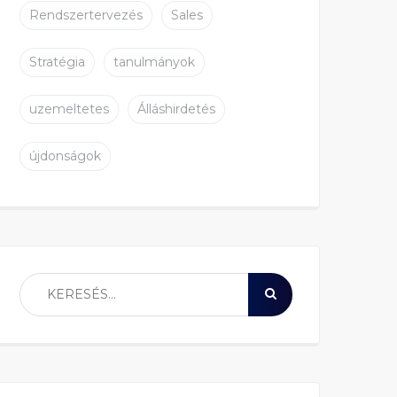
Rendszertervezés
Sales
Stratégia
tanulmányok
uzemeltetes
Álláshirdetés
újdonságok