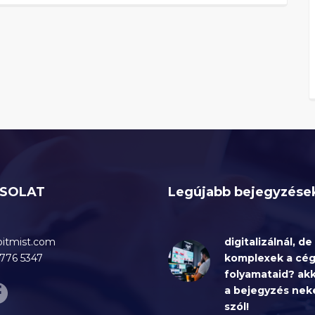
SOLAT
Legújabb bejegyzése
bitmist.com
digitalizálnál, de
776 5347
komplexek a cé
folyamataid? ak
a bejegyzés nek
szól!