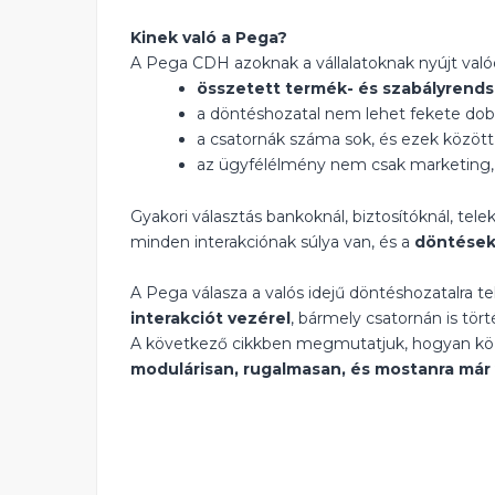
Kinek való a Pega?
A Pega CDH azoknak a vállalatoknak nyújt valódi
összetett termék- és szabályrend
a döntéshozatal nem lehet fekete dob
a csatornák száma sok, és ezek közöt
az ügyfélélmény nem csak marketin
Gyakori választás bankoknál, biztosítóknál, te
minden interakciónak súlya van, és a
döntések 
A Pega válasza a valós idejű döntéshozatalra t
interakciót vezérel
, bármely csatornán is tört
A következő cikkben megmutatjuk, hogyan köze
modulárisan, rugalmasan, és mostanra már v