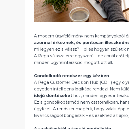
A modern ügyfélélmény nem kampányokból épül
azonnal érkeznek, és pontosan illeszkedn
mi legyen ez a válasz? Hol és hogyan születik
A Pega válasza erre egyszerű – de annál erőtel
minden ügyfélinterakció mögött ott áll.
Gondolkodó rendszer egy kézben
A Pega Customer Decision Hub (CDH) egy olyan
egyetlen intelligens logikába rendezi. Nem k
idejű döntéseket
hoz, minden egyes interakci
Ez a gondolkodásmód nem csatornákban, ha
ügyfelet. A rendszer megérti, hogy valaki épp 
kíváncsiságból böngészik – és ezekhez az apró je
A szabályoktól a tanuló modellekig