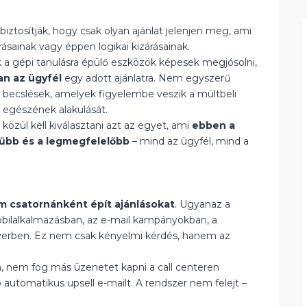
biztosítják, hogy csak olyan ajánlat jelenjen meg, ami
rásainak vagy éppen logikai kizárásainak.
 a gépi tanulásra épülő eszközök képesek megjósolni,
an az ügyfél
egy adott ajánlatra. Nem egyszerű
ecslések, amelyek figyelembe veszik a múltbeli
k egészének alakulását.
 közül kell kiválasztani azt az egyet, ami
ebben a
ínűbb és a legmegfelelőbb
– mind az ügyfél, mind a
m csatornánként épít ajánlásokat
. Ugyanaz a
bilalkalmazásban, az e-mail kampányokban, a
tverben. Ez nem csak kényelmi kérdés, hanem az
n, nem fog más üzenetet kapni a call centeren
automatikus upsell e-mailt. A rendszer nem felejt –