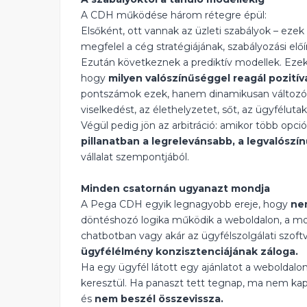
A CDH működése három rétegre épül:
Elsőként, ott vannak az üzleti szabályok – ezek 
megfelel a cég stratégiájának, szabályozási előí
Ezután következnek a prediktív modellek. Ezek
hogy
milyen valószínűséggel reagál pozitív
pontszámok ezek, hanem dinamikusan változó b
viselkedést, az élethelyzetet, sőt, az ügyféluta
Végül pedig jön az arbitráció: amikor több opció
pillanatban a legrelevánsabb, a legvalósz
vállalat szempontjából.
Minden csatornán ugyanazt mondja
A Pega CDH egyik legnagyobb ereje, hogy
ne
döntéshozó logika működik a weboldalon, a mo
chatbotban vagy akár az ügyfélszolgálati szof
ügyfélélmény konzisztenciájának záloga.
Ha egy ügyfél látott egy ajánlatot a weboldalo
keresztül. Ha panaszt tett tegnap, ma nem kap 
és
nem beszél összevissza.