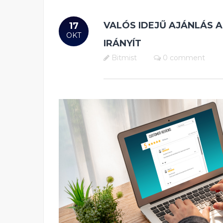
VALÓS IDEJŰ AJÁNLÁS 
17
OKT
IRÁNYÍT
Bitmist
0 comment