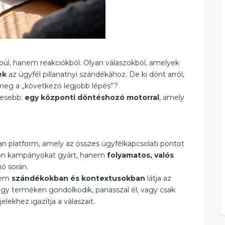
, hanem reakciókból. Olyan válaszokból, amelyek
ek
az ügyfél pillanatnyi szándékához. De ki dönt arról,
 meg a „következő legjobb lépés”?
jesebb:
egy központi döntéshozó motorral
, amely
 platform, amely az összes ügyfélkapcsolati pontot
ülön kampányokat gyárt, hanem
folyamatos, valós
ó során.
nem
szándékokban és kontextusokban
látja az
egy terméken gondolkodik, panasszal él, vagy csak
lekhez igazítja a válaszait.