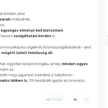
 értéket, ahol:
szerek
működnek,
oz,
t
egységes élményt kell biztosítani
,
g, hanem
szolgáltatási kérdés
is.
lekommunikációs cégeknél, közműszolgáltatóknál – ahol
mögött üzleti felelősség áll.
ehát: egyetlen központi logika, amely
minden egyes
énjen az.
líti meg ugyanezt a kérdést a Salesforce –
alós időben is.
Ott kezdődik igazán az innováció.
SHARE