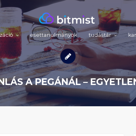
záció
esettanulmányok
tudástár
kar
NLÁS A PEGÁNÁL – EGYETLE