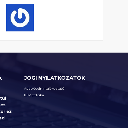
k
JOGI NYILATKOZATOK
Adatvédelmi tájékoztató
IBIR politika
 túl
ges
kor ez
ed