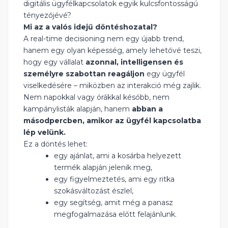
digitális ügyfélkapcsolatok egyik kulcsfontosságú
tényezőjévé?
Mi az a valós idejű döntéshozatal?
A real-time decisioning nem egy újabb trend,
hanem egy olyan képesség, amely lehetővé teszi,
hogy egy vállalat
azonnal, intelligensen és
személyre szabottan reagáljon
egy ügyfél
viselkedésére – miközben az interakció még zajlik.
Nem napokkal vagy órákkal később, nem
kampánylisták alapján, hanem
abban a
másodpercben, amikor az ügyfél kapcsolatba
lép velünk.
Ez a döntés lehet:
egy ajánlat, ami a kosárba helyezett
termék alapján jelenik meg,
egy figyelmeztetés, ami egy ritka
szokásváltozást észlel,
egy segítség, amit még a panasz
megfogalmazása előtt felajánlunk.