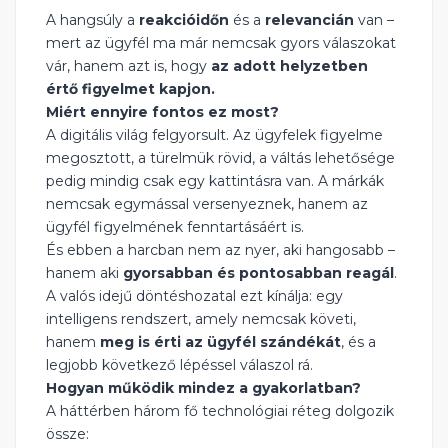
A hangsúly a
reakcióidőn
és a
relevancián
van –
mert az ügyfél ma már nemcsak gyors válaszokat
vár, hanem azt is, hogy
az adott helyzetben
értő figyelmet kapjon.
Miért ennyire fontos ez most?
A digitális világ felgyorsult. Az ügyfelek figyelme
megosztott, a türelmük rövid, a váltás lehetősége
pedig mindig csak egy kattintásra van. A márkák
nemcsak egymással versenyeznek, hanem az
ügyfél figyelmének fenntartásáért is.
És ebben a harcban nem az nyer, aki hangosabb –
hanem aki
gyorsabban és pontosabban reagál
.
A valós idejű döntéshozatal ezt kínálja: egy
intelligens rendszert, amely nemcsak követi,
hanem
meg is érti az ügyfél szándékát
, és a
legjobb következő lépéssel válaszol rá.
Hogyan működik mindez a gyakorlatban?
A háttérben három fő technológiai réteg dolgozik
össze: