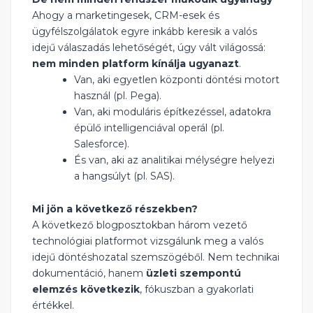
Ahogy a marketingesek, CRM-esek és
ügyfélszolgálatok egyre inkább keresik a valós
idejű válaszadás lehetőségét, úgy vált világossá:
nem minden platform kínálja ugyanazt
.
Van, aki egyetlen központi döntési motort
használ (pl. Pega).
Van, aki moduláris építkezéssel, adatokra
épülő intelligenciával operál (pl.
Salesforce).
És van, aki az analitikai mélységre helyezi
a hangsúlyt (pl. SAS).
Mi jön a következő részekben?
A következő blogposztokban három vezető
technológiai platformot vizsgálunk meg a valós
idejű döntéshozatal szemszögéből. Nem technikai
dokumentáció, hanem
üzleti szempontú
elemzés következik
, fókuszban a gyakorlati
értékkel.