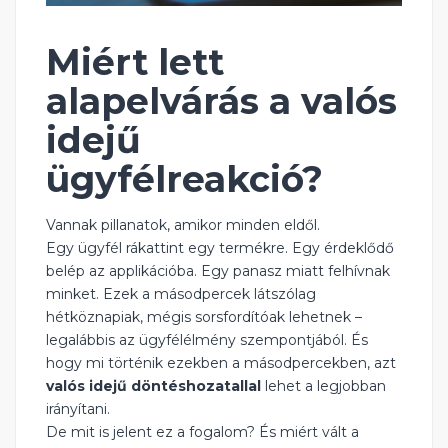
Miért lett
alapelvárás a valós
idejű
ügyfélreakció?
Vannak pillanatok, amikor minden eldől.
Egy ügyfél rákattint egy termékre. Egy érdeklődő
belép az applikációba. Egy panasz miatt felhívnak
minket. Ezek a másodpercek látszólag
hétköznapiak, mégis sorsfordítóak lehetnek –
legalábbis az ügyfélélmény szempontjából. És
hogy mi történik ezekben a másodpercekben, azt
valós idejű döntéshozatallal
lehet a legjobban
irányítani.
De mit is jelent ez a fogalom? És miért vált a