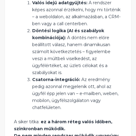
Valós idejű adatgyűjtés:
A rendszer
képes azonnal érzékelni, hogy mi történik
– a weboldalon, az alkalmazásban, a CRM-
ben vagy a call centerben.
Döntési logika (AI és szabályok
kombinációja):
A döntés nem előre
beállított válasz, hanem dinamikusan
számolt következtetés – figyelembe
veszi a múltbeli viselkedést, az
ügyfélértéket, az üzleti célokat és a
szabályokat is.
Csatorna-integráció:
Az eredmény
pedig azonnal megjelenik ott, ahol az
ügyfél épp jelen van – e-mailben, weben,
mobilon, ügyfélszolgálaton vagy
chatfelületen.
A siker titka:
ez a három réteg valós időben,
szinkronban működik.
De nem minden rendszer működik ugyanúgy